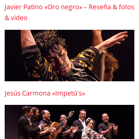
Javier Patino «Oro negro» – Reseña & fotos
& video
Jesús Carmona «Impetú's»