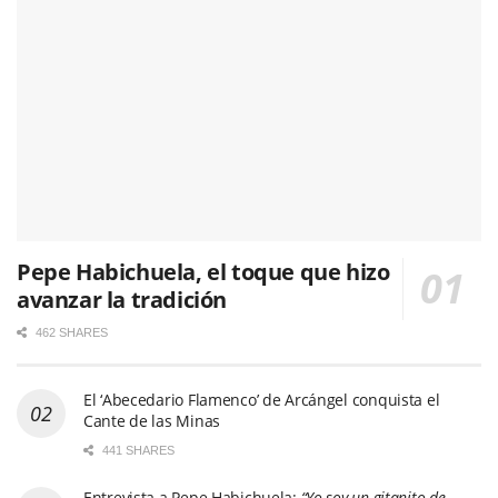
Pepe Habichuela, el toque que hizo
avanzar la tradición
462 SHARES
El ‘Abecedario Flamenco’ de Arcángel conquista el
Cante de las Minas
441 SHARES
Entrevista a Pepe Habichuela:
“Yo soy un gitanito de