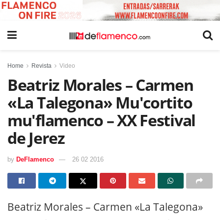
Home
Revista
Video
Beatriz Morales – Carmen
«La Talegona» Mu'cortito
mu'flamenco – XX Festival
de Jerez
by
DeFlamenco
26 02 2016
Beatriz Morales – Carmen «La Talegona»