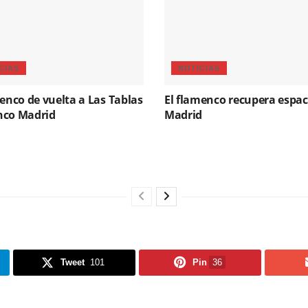
CIAS
NOTICIAS
menco de vuelta a Las Tablas
El flamenco recupera espac
nco Madrid
Madrid
Tweet
101
Pin
36