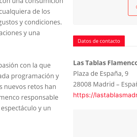
o con una consumición
cualquiera de los
gustos y condiciones.
raciones y una
Datos de contacto
Las Tablas Flamenc
pasión con la que
Plaza de España, 9
riada programación y
28008 Madrid – Espa
os nuevos retos han
https://lastablasmad
lamenco responsable
n espectáculo y un