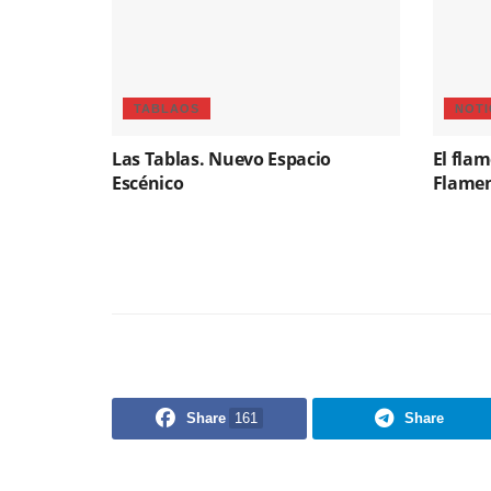
TABLAOS
NOTI
Las Tablas. Nuevo Espacio
El fla
Escénico
Flame
Share
161
Share