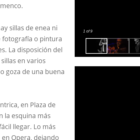
lamenco.
y sillas de enea ni
1
of 9
 fotografía o pintura
s. La disposición del
sillas en varios
lico goza de una buena
ntrica, en Plaza de
en la esquina más
ácil llegar. Lo más
l, en Opera, dejando