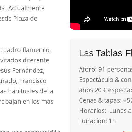
rda. Actualmente
esde Plaza de
 cuadro flamenco,
Las Tablas 
vitados diferente
Aforo: 91 persona
Jesús Fernández,
Espectáculo & con
urado, Francisco
años 20 € espectá
tas habituales de la
Cenas & tapas: +5
rabajan en los más
Horarios: Lunes a
Duración: 1h