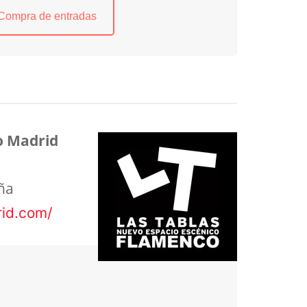
Compra de entradas
o Madrid
ña
rid.com/