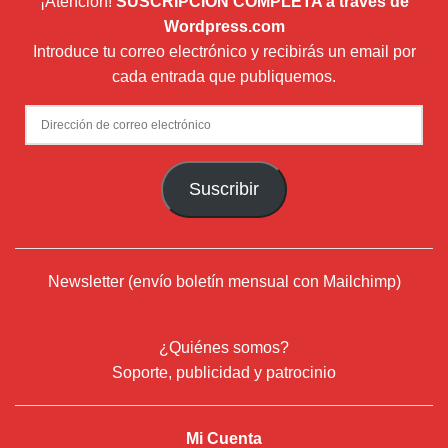
¡Atención!
SUSCRIPCIÓN COMPLETA a través de
Wordpress.com
Introduce tu correo electrónico y recibirás un email por
cada entrada que publiquemos.
Dirección
de
correo
Suscribir
electrónico
Newsletter (envío boletín mensual con Mailchimp)
¿Quiénes somos?
Soporte, publicidad y patrocinio
Mi Cuenta