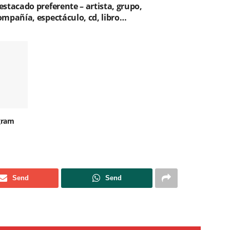
estacado preferente – artista, grupo,
ompañía, espectáculo, cd, libro…
gram
Send
Send