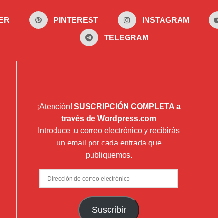
ER
PINTEREST
INSTAGRAM
TELEGRAM
¡Atención!
SUSCRIPCIÓN COMPLETA a
través de Wordpress.com
Introduce tu correo electrónico y recibirás
un email por cada entrada que
publiquemos.
Dirección
de
correo
Suscribir
electrónico