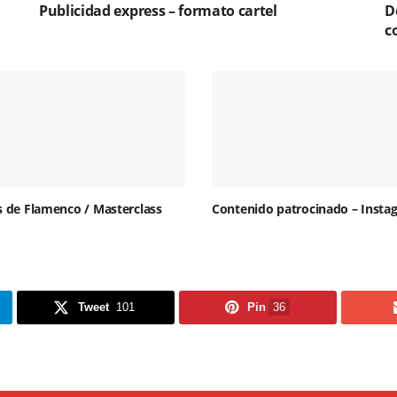
Publicidad express – formato cartel
D
c
os de Flamenco / Masterclass
Contenido patrocinado – Insta
Tweet
101
Pin
36