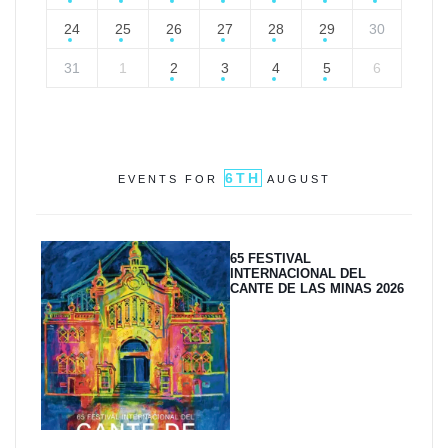
24
25
26
27
28
29
30
31
1
2
3
4
5
6
6TH
EVENTS FOR
AUGUST
65 FESTIVAL
INTERNACIONAL DEL
CANTE DE LAS MINAS 2026