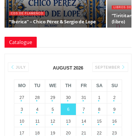
LIBROS DE 
CDS DE FLAMENCO
“Tirititand
“Ibérica” – Chico Pérez & Sergio de Lope
(libro)
Catalogue
JULY
AUGUST 2026
SEPTEMBER
MO
TU
WE
TH
FR
SA
SU
27
28
29
30
31
1
2
3
4
5
6
7
8
9
10
11
12
13
14
15
16
17
18
19
20
21
22
23