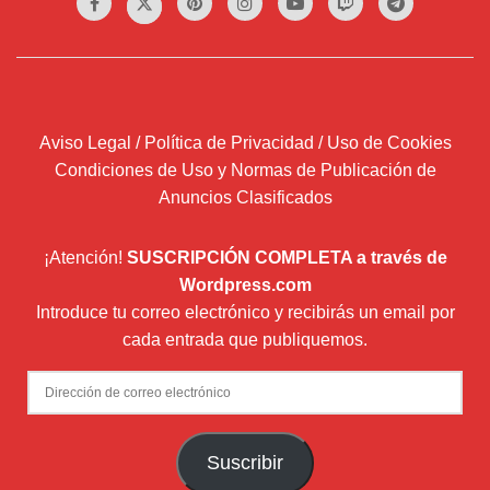
Aviso Legal / Política de Privacidad / Uso de Cookies
Condiciones de Uso y Normas de Publicación de
Anuncios Clasificados
¡Atención!
SUSCRIPCIÓN COMPLETA a través de
Wordpress.com
Introduce tu correo electrónico y recibirás un email por
cada entrada que publiquemos.
Dirección
de
correo
Suscribir
electrónico