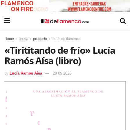
Home
tienda
producto
libros de flamenco
«Tirititando de frío» Lucía
Ramós Aísa (libro)
by
Lucía Ramos Aísa
29 05 2026