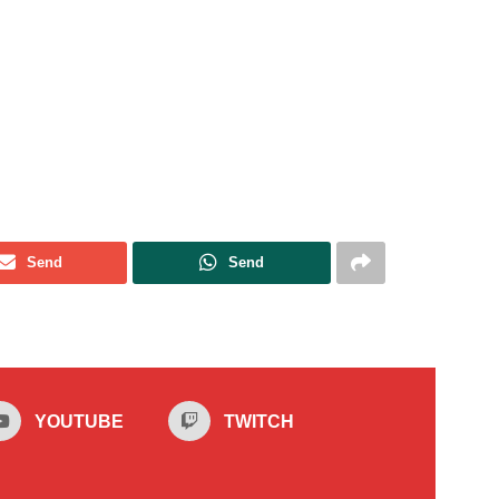
Send
Send
YOUTUBE
TWITCH