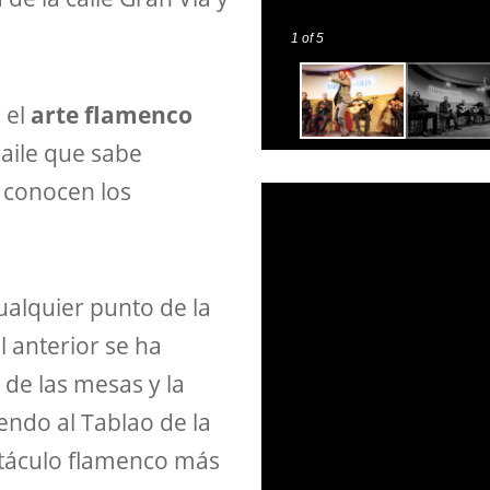
1
of 5
 el
arte flamenco
aile que sabe
e conocen los
cualquier punto de la
al anterior se ha
de las mesas y la
iendo al Tablao de la
ectáculo flamenco más