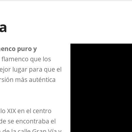
la
enco puro y
el flamenco que los
jor lugar para que el
ersión más auténtica
lo XIX en el centro
nde se encontraba el
de la calle Gran Vía y