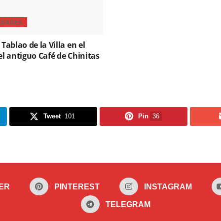
EDADES
 Tablao de la Villa en el
el antiguo Café de Chinitas
Tweet
101
Pin
36
ER
PINTEREST
INSTAGRAM
TELEGRAM