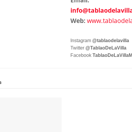
Email:
info@tablaodelavil
Web:
www.tablaodela
Instagram
@tablaodelavilla
Twitter
@TablaoDeLaVilla
Facebook
TablaoDeLaVillaM
a