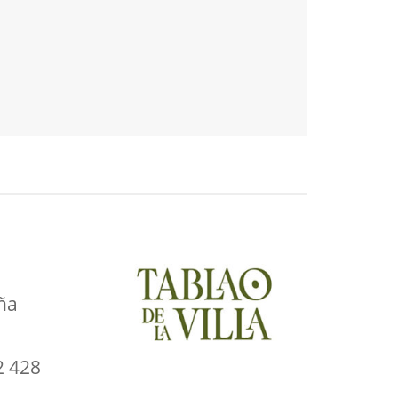
ña
2 428