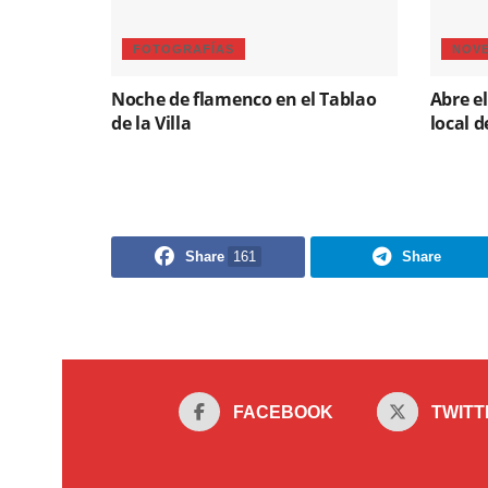
FOTOGRAFÍAS
NOV
Noche de flamenco en el Tablao
Abre el
de la Villa
local d
Share
161
Share
FACEBOOK
TWITT