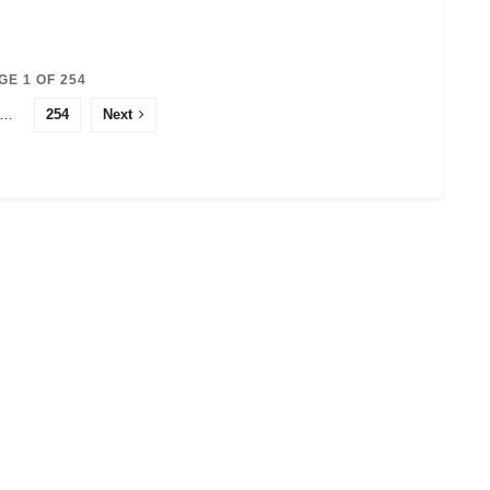
GE 1 OF 254
…
254
Next