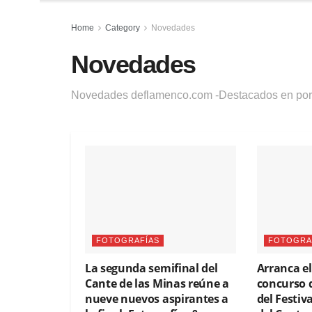
Home
Category
Novedades
Novedades
Novedades deflamenco.com -Destacados en por
FOTOGRAFÍAS
FOTOGRA
La segunda semifinal del
Arranca e
Cante de las Minas reúne a
concurso d
nueve nuevos aspirantes a
del Festiv