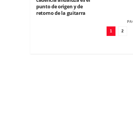
punto de origen y de
retorno de la guitarra
flamenca»
PA
1
2