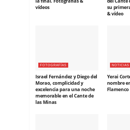
la final. Fotografías &
del Cante 
vídeos
su primera
& vídeo
FOTOGRAFÍAS
NOTICIAS
Israel Fernández y Diego del
Yerai Cort
Morao, complicidad y
nombre en
excelencia para una noche
Flamenco 
memorable en el Cante de
las Minas