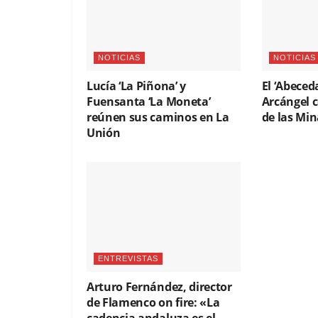
NOTICIAS
NOTICIAS
Lucía ‘La Piñona’ y
El ‘Abeced
Fuensanta ‘La Moneta’
Arcángel 
reúnen sus caminos en La
de las Min
Unión
ENTREVISTAS
Arturo Fernández, director
de Flamenco on fire: «La
cadencia andaluza es el