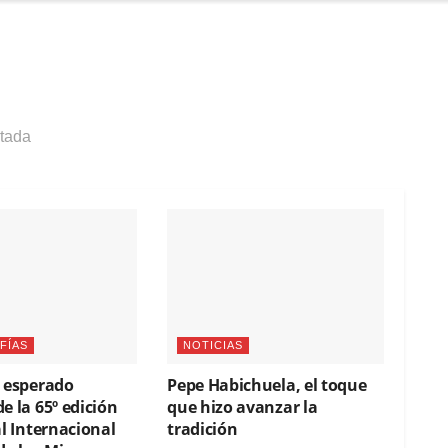
tada
FÍAS
NOTICIAS
l esperado
Pepe Habichuela, el toque
e la 65º edición
que hizo avanzar la
al Internacional
tradición