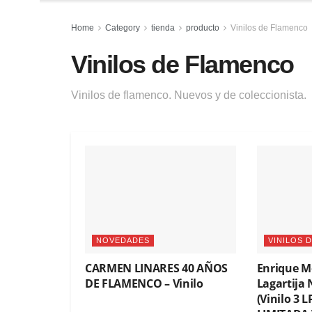
Home
Category
tienda
producto
Vinilos de Flamenco
Vinilos de Flamenco
Vinilos de flamenco. Nuevos y de coleccionista.
NOVEDADES
VINILOS 
CARMEN LINARES 40 AÑOS
Enrique M
DE FLAMENCO – Vinilo
Lagartija
(Vinilo 3 