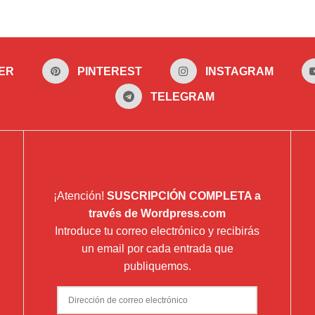
ER
PINTEREST
INSTAGRAM
TELEGRAM
¡Atención!
SUSCRIPCIÓN COMPLETA a
través de Wordpress.com
Introduce tu correo electrónico y recibirás
un email por cada entrada que
publiquemos.
Dirección
de