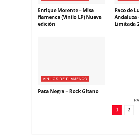
Enrique Morente – Misa
Paco de Lu
flamenca (Vinilo LP) Nueva
Andaluza (
edición
Limitada 
VINILOS DE FLAMENCO
Pata Negra – Rock Gitano
(Vinilo LP)
PA
1
2