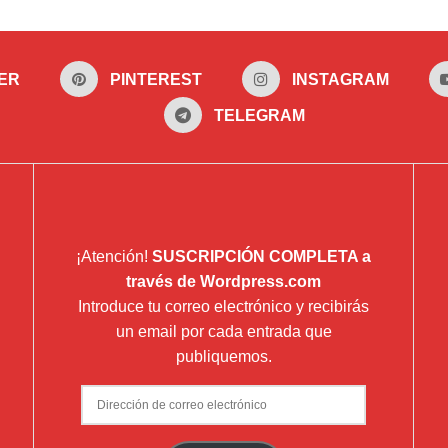
ER
PINTEREST
INSTAGRAM
TELEGRAM
¡Atención!
SUSCRIPCIÓN COMPLETA a
través de Wordpress.com
Introduce tu correo electrónico y recibirás
un email por cada entrada que
publiquemos.
Dirección
de
correo