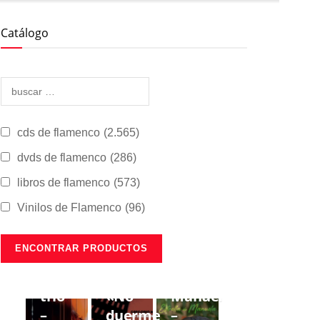
Catálogo
cds de flamenco
(2.565)
dvds de flamenco
(286)
libros de flamenco
(573)
Vinilos de Flamenco
(96)
CDS DE
CDS DE
CDS DE
FLAMENCO
FLAMENCO
FLAMENCO
Lorenzo
Gregorio
Estrella
Moya
Moya
de
trío
«No
Manuela
–
duerme
–