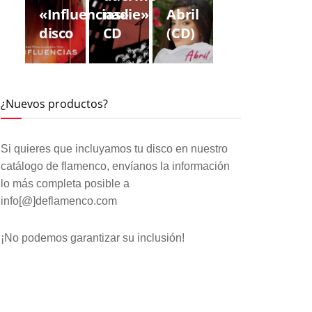
«Influencias»
nadie»
Abril
disco
CD
(CD)
¿Nuevos productos?
Si quieres que incluyamos tu disco en nuestro
catálogo de flamenco, envíanos la información
lo más completa posible a
info[@]deflamenco.com
¡No podemos garantizar su inclusión!