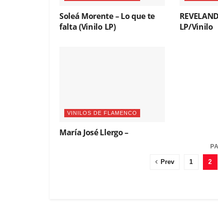
Soleá Morente – Lo que te
REVELAND
falta (Vinilo LP)
LP/Vinilo
VINILOS DE FLAMENCO
María José Llergo –
Sanación (Vinilo LP)
PA
Prev
1
2