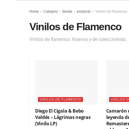
Home
Category
tienda
producto
Vinilos de Flamenco
Vinilos de Flamenco
Vinilos de flamenco. Nuevos y de coleccionista.
VINILOS DE FLAMENCO
VINILOS 
Diego El Cigala & Bebo
Camarón de
Valdés – Lágrimas negras
leyenda de
(Vinilo LP)
Remastere