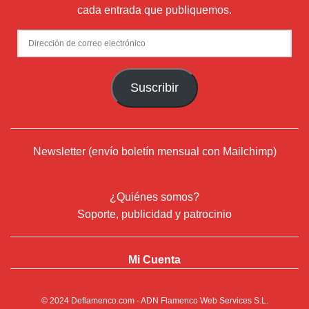
cada entrada que publiquemos.
Dirección
de
correo
Suscribir
electrónico
Newsletter (envío boletín mensual con Mailchimp)
¿Quiénes somos?
Soporte, publicidad y patrocinio
Mi Cuenta
© 2024
Deflamenco.com
- ADN Flamenco Web Services S.L.