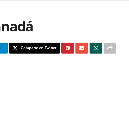
anadá
m
Comparte en Twitter