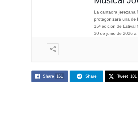
Musical Jo
La cantaora jerezana 
protagonizará una de l
15ª edición de Estiva
30 de junio de 2026 a 
Escenario Solán de Ca
Cuenca, dentro del cic
velada contará también
grupo conquense […]
Share
161
Share
Tweet
101