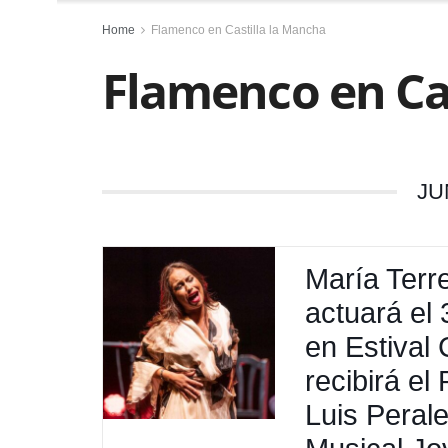
Home
Flamenco en Castilla la Mancha
Flamenco en Ca
JU
María Terr
actuará el 
en Estival
recibirá el
Luis Perale