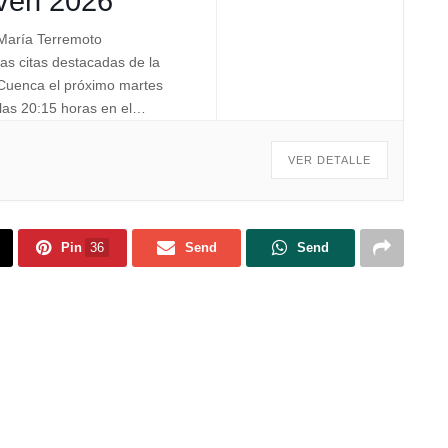
ven 2026
María Terremoto
as citas destacadas de la
l Cuenca el próximo martes
las 20:15 horas en el
bras del Parador de
lo Estival Flamenco. La
VER DETALLE
 con la actuación del
Pin
36
Send
Send