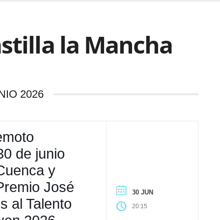
stilla la Mancha
NIO 2026
emoto
30 de junio
 Cuenca y
 Premio José
30 JUN
s al Talento
20:15