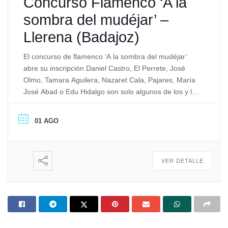
Concurso Flamenco ‘A la
sombra del mudéjar’ –
Llerena (Badajoz)
El concurso de flamenco ‘A la sombra del mudéjar’
abre su inscripción Daniel Castro, El Perrete, José
Olmo, Tamara Aguilera, Nazaret Cala, Pajares, María
José Abad o Edu Hidalgo son solo algunos de los y las
artistas, primeros premios, que el Concurso de
Flamenco organizado por la Peña Cultural Flamenca
01 AGO
Ciudad de Llerena a otorgado […]
VER DETALLE