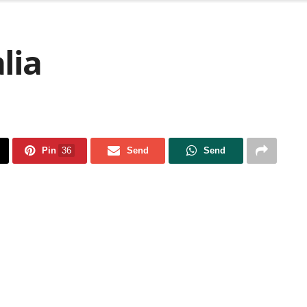
lia
Pin
36
Send
Send