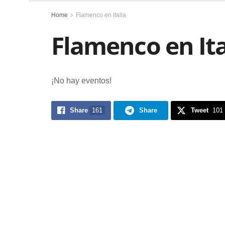
Home
Flamenco en Italia
Flamenco en Ita
¡No hay eventos!
Share
161
Share
Tweet
101