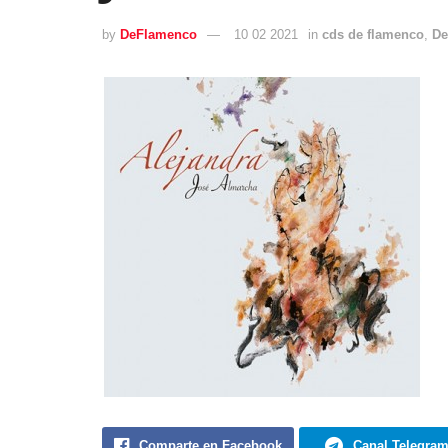
by
DeFlamenco
10 02 2021
in
cds de flamenco
,
De
Comparte en Facebook
Canal Telegra