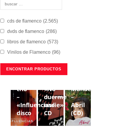
cds de flamenco
(2.565)
dvds de flamenco
(286)
libros de flamenco
(573)
Vinilos de Flamenco
(96)
CDS DE
CDS DE
CDS DE
FLAMENCO
FLAMENCO
FLAMENCO
Lorenzo
Gregorio
Estrella
Moya
Moya
de
trío
«No
Manuela
–
duerme
–
«Influencias»
nadie»
Abril
disco
CD
(CD)