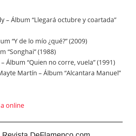
dy – Álbum “Llegará octubre y coartada”
um “Y de lo mío ¿qué?” (2009)
um “Songhai” (1988)
 – Álbum “Quien no corre, vuela” (1991)
Mayte Martín – Álbum “Alcantara Manuel”
da online
 Revista DeFlamenco.com