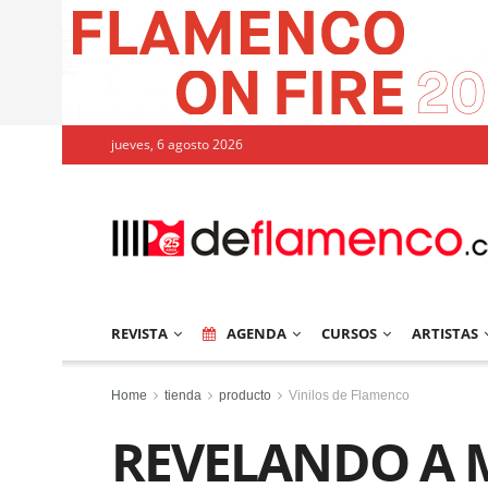
jueves, 6 agosto 2026
REVISTA
AGENDA
CURSOS
ARTISTAS
Home
tienda
producto
Vinilos de Flamenco
REVELANDO A M