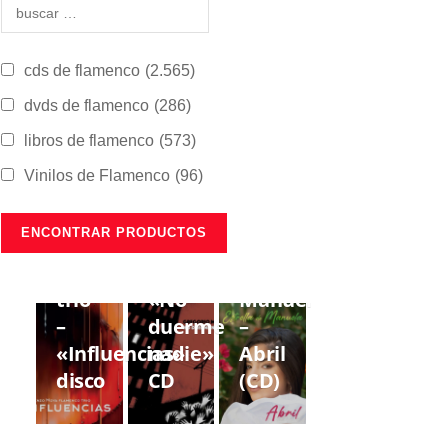
cds de flamenco
(2.565)
dvds de flamenco
(286)
libros de flamenco
(573)
Vinilos de Flamenco
(96)
CDS DE
CDS DE
CDS DE
FLAMENCO
FLAMENCO
FLAMENCO
Lorenzo
Gregorio
Estrella
Moya
Moya
de
trío
«No
Manuela
–
duerme
–
«Influencias»
nadie»
Abril
disco
CD
(CD)