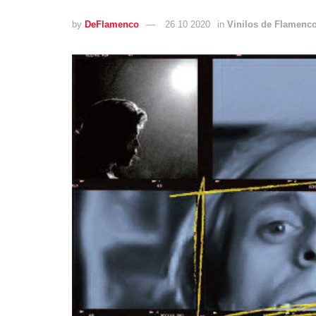
by
DeFlamenco
26 10 2020
in
Vinilos de Flamenc