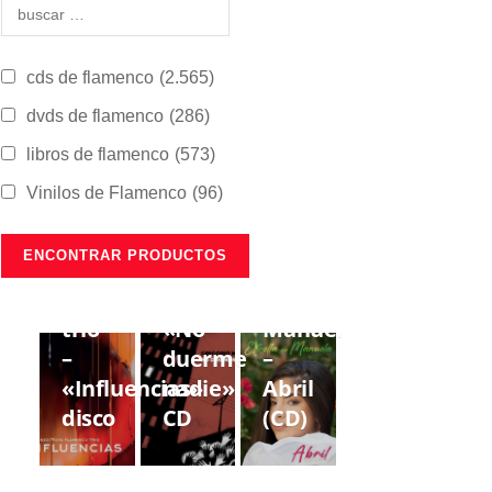
cds de flamenco
(2.565)
dvds de flamenco
(286)
libros de flamenco
(573)
Vinilos de Flamenco
(96)
CDS DE
CDS DE
CDS DE
FLAMENCO
FLAMENCO
FLAMENCO
Lorenzo
Gregorio
Estrella
Moya
Moya
de
trío
«No
Manuela
–
duerme
–
«Influencias»
nadie»
Abril
disco
CD
(CD)