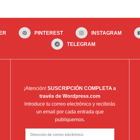
ER
PINTEREST
INSTAGRAM
TELEGRAM
¡Atención!
SUSCRIPCIÓN COMPLETA a
través de Wordpress.com
Introduce tu correo electrónico y recibirás
un email por cada entrada que
publiquemos.
Dirección
de