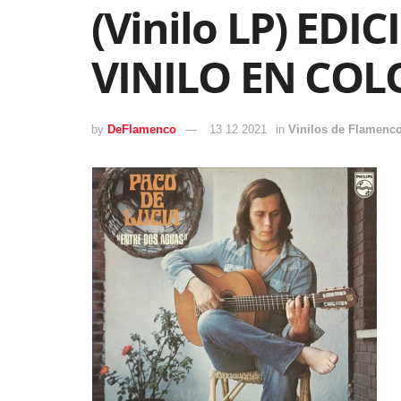
(Vinilo LP) ED
VINILO EN COL
by
DeFlamenco
13 12 2021
in
Vinilos de Flamenc