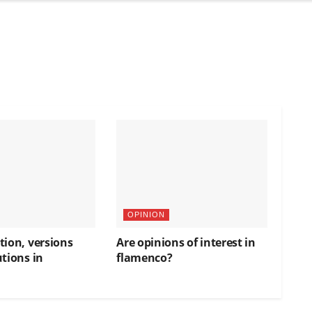
OPINION
tion, versions
Are opinions of interest in
tions in
flamenco?