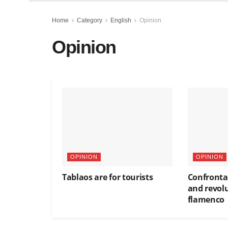
Home
Category
English
Opinion
Opinion
OPINION
OPINION
Tablaos are for tourists
Confronta
and revolu
flamenco