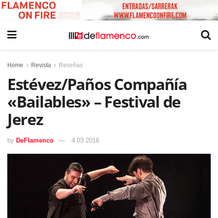
Home
Revista
Reseñas
Estévez/Paños Compañía
«Bailables» – Festival de
Jerez
by
DeFlamenco
4 03 2016