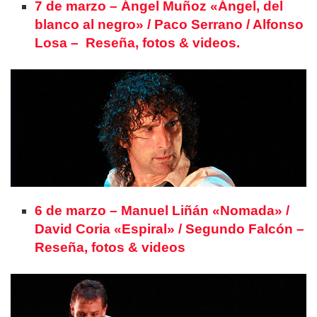
7 de marzo – Ángel Muñoz «Ángel, del
blanco al negro» / Paco Serrano / Alfonso
Losa – Reseña, fotos & videos.
6 de marzo – Manuel Liñán «Nomada» /
David Coria «Espiral» / Segundo Falcón –
Reseña, fotos & videos