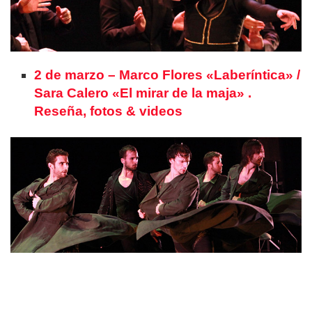
2 de marzo – Marco Flores «Laberíntica» /
Sara Calero «El mirar de la maja» .
Reseña, fotos & videos