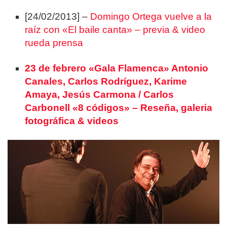
[24/02/2013] –
Domingo Ortega vuelve a la
raíz con «El baile canta» – previa & video
rueda prensa
23 de febrero «Gala Flamenca» Antonio
Canales, Carlos Rodríguez, Karime
Amaya, Jesús Carmona / Carlos
Carbonell «8 códigos» – Reseña, galeria
fotográfica & videos