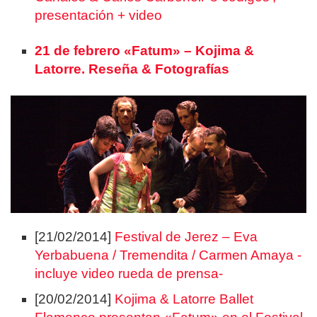
presentación + video
21 de febrero «Fatum» – Kojima &
Latorre. Reseña & Fotografías
[21/02/2014]
Festival de Jerez – Eva
Yerbabuena / Tremendita / Carmen Amaya -
incluye video rueda de prensa-
[20/02/2014]
Kojima & Latorre Ballet