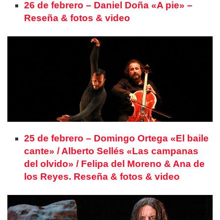
26 de febrero – Daniel Doña «A pie» –
Reseña & fotos & video
25 de febrero – Domingo Ortega «El baile
cante» / Alberto Sellés «Las campanas
del olvido» / Felipa del Moreno & Ana de
los Reyes. Reseña & fotos & video