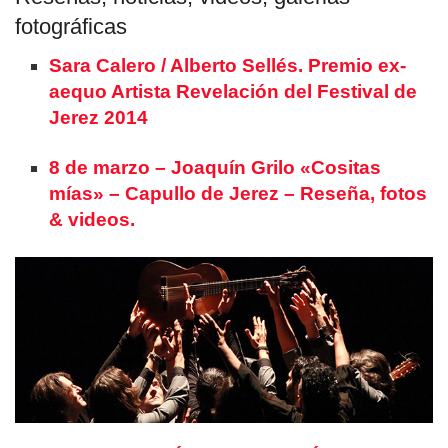
fotográficas
Sara Calero / Alberto Sellés. Premio ex-
aequo Artista Revelación del Festival de
Jerez 2014
8 de marzo – Joaquín Grilo «Cositas
mías» – Capullo de Jerez – Reseña, fotos
& videos.