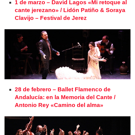
1 de marzo – David Lagos «Mi retoque al
cante jerezano» / Lidón Patiño & Soraya
Clavijo – Festival de Jerez
28 de febrero – Ballet Flamenco de
Andalucía: en la Memoria del Cante /
Antonio Rey «Camino del alma»