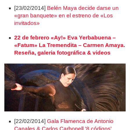
[23/02/2014]
Belén Maya decide darse un
«gran banquete» en el estreno de «Los
invitados»
22 de febrero «Ay!» Eva Yerbabuena –
«Fatum» La Tremendita – Carmen Amaya.
Reseña, galeria fotográfica & videos
[22/02/2014]
Gala Flamenca de Antonio
Canales & Carlos Carbonell '8 códigos',