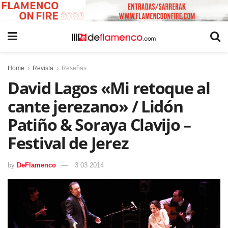
Home
Revista
Reseñas
David Lagos «Mi retoque al
cante jerezano» / Lidón
Patiño & Soraya Clavijo –
Festival de Jerez
by
DeFlamenco
3 03 2014