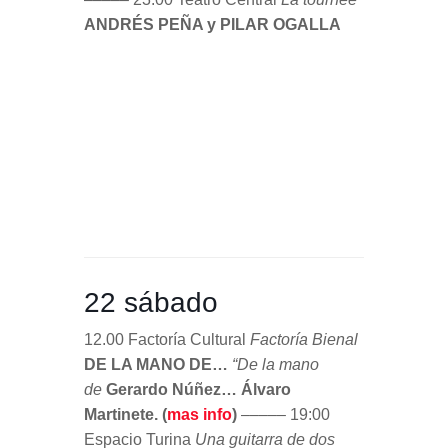
22 sábado
12.00 Factoría Cultural
Factoría Bienal
DE LA MANO DE…
“De la mano
de
Gerardo Núñez… Álvaro
Martinete. (
mas info
)
––––– 19:00
Espacio Turina
Una guitarra de dos
caras
SANTIAGO LARA
––––– 20:30 Teatro de la Maestranza
Viviré
TOMATITO
Artistas
invitados:
ARCÁNGEL y DUQUENDE