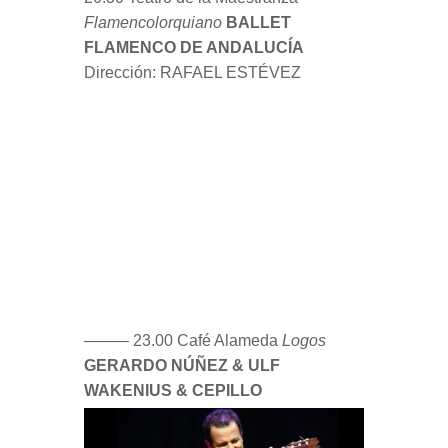
GERARDO NÚÑEZ & ULF
WAKENIUS & CEPILLO
25 martes
20:30 Teatro Lope de Vega
Antología
del cante heterodoxo
NIÑO DE ELCHE