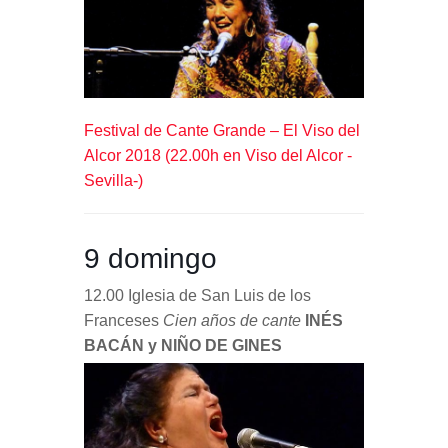
Festival de Cante Grande – El Viso del
Alcor 2018 (22.00h en Viso del Alcor -
Sevilla-)
9 domingo
12.00 Iglesia de San Luis de los
Franceses
Cien años de cante
INÉS
BACÁN y NIÑO DE GINES