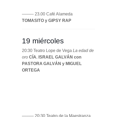
––––– 23.00 Café Alameda
TOMASITO y GIPSY RAP
19 miércoles
20:30 Teatro Lope de Vega
La edad de
oro
CÍA. ISRAEL GALVÁN con
PASTORA GALVÁN y MIGUEL
ORTEGA
––––– 20:30 Teatro de la Maestranza
Grito pelao
Cía. ROCÍO MOLINA
En
escena Lola Cruz y SILVIA PÉREZ
CRUZ
––––– 23.00 Teatro Central