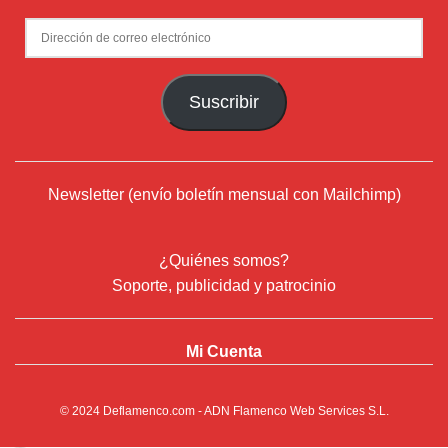
Dirección
de
correo
Suscribir
electrónico
Newsletter (envío boletín mensual con Mailchimp)
¿Quiénes somos?
Soporte, publicidad y patrocinio
Mi Cuenta
© 2024
Deflamenco.com
- ADN Flamenco Web Services S.L.