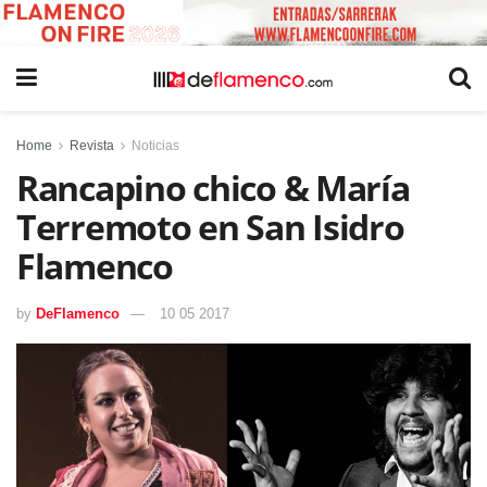
Home
Revista
Noticias
Rancapino chico & María
Terremoto en San Isidro
Flamenco
by
DeFlamenco
10 05 2017