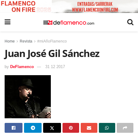
Home
Revista
#miAñoFlamenco
Juan José Gil Sánchez
by
DeFlamenco
31 12 2017