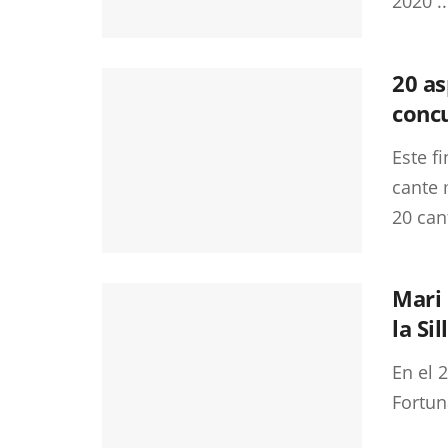
2020 ..
20 as
concu
Este f
cante 
20 can
Mari
la Si
En el 
Fortuna