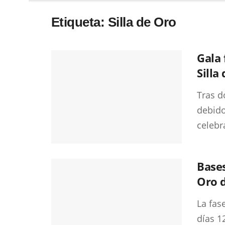
Etiqueta:
Silla de Oro
Gala 
Silla
Tras d
debido
celebra
Bases
Oro d
La fas
días 12