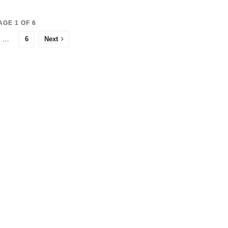
AGE 1 OF 6
…
6
Next