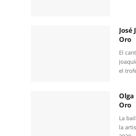
José 
Oro
El can
Joaquí
el trof
Olga 
Oro
La bai
la art