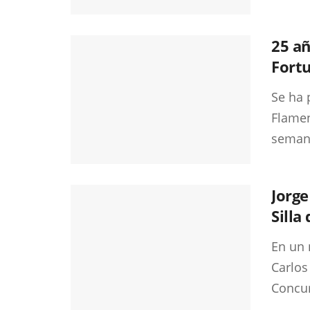
25 añ
Fort
Se ha 
Flamen
semana
Jorge
Silla
En un 
Carlos 
Concur