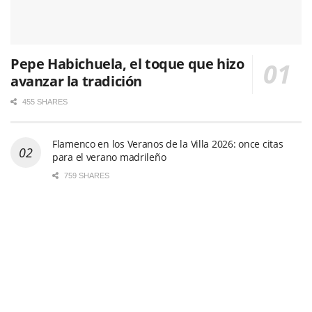
Pepe Habichuela, el toque que hizo
avanzar la tradición
455 SHARES
Flamenco en los Veranos de la Villa 2026: once citas
para el verano madrileño
759 SHARES
El ‘Abecedario Flamenco’ de Arcángel conquista el
Cante de las Minas
441 SHARES
Lámpara Minera, Desplante y Filón suben al escenario
en la Gala Flamenca de Ganadores
438 SHARES