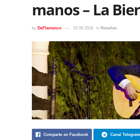
manos – La Bie
by
DeFlamenco
20 09 2016
in
Reseñas
Comparte en Facebook
Canal Telegra