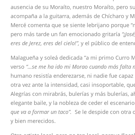
ausencia de su Moraíto, nuestro Moraíto, pero su
acompaña a la guitarra, además de Chícharo y M
Mercé comenta que se siente lebrijano porque “m
pero más tarde un fan emocionado gritaría
“¡Jos
eres de Jerez, eres del cielo!”,
y el público de enten
Malagueña y soleá dedicada “a mi primo Curro Ma
verso
“…se me ha ido mi Morao cuando más falta m
humano resistía enderezarse, ni nadie fue capaz 
otra vez ante la intensidad, casi insoportable, q
Alegrías con mirabrás, bulerías y más bulerías, 
elegante baile, y la nobleza de ceder el escenari
que va a formar un taco”.
Se le despide con otra o
y bien merecidos.