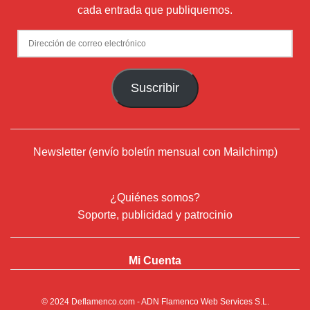
cada entrada que publiquemos.
Dirección
de
correo
Suscribir
electrónico
Newsletter (envío boletín mensual con Mailchimp)
¿Quiénes somos?
Soporte, publicidad y patrocinio
Mi Cuenta
© 2024
Deflamenco.com
- ADN Flamenco Web Services S.L.