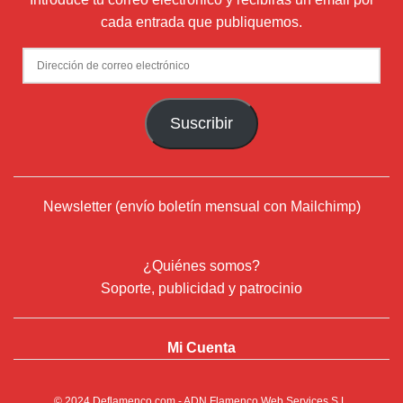
cada entrada que publiquemos.
Dirección
de
correo
Suscribir
electrónico
Newsletter (envío boletín mensual con Mailchimp)
¿Quiénes somos?
Soporte, publicidad y patrocinio
Mi Cuenta
© 2024
Deflamenco.com
- ADN Flamenco Web Services S.L.