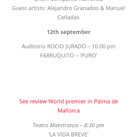
Guest artists: Alejandro Granados & Manuel
Cañadas
12th september
Auditorio ROCIO JURADO – 10.00 pm
FARRUQUITO – 'PURO'
See review World premier in Palma de
Mallorca
Teatro Maestranza – 8:30 pm
‘LA VIDA BREVE’
Directed Pedro Halffter
Real Orquesta Sinfónica de Sevilla
Coro Nacional de España