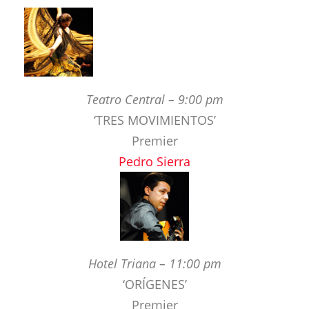
Teatro Central – 9:00 pm
‘TRES MOVIMIENTOS’
Premier
Pedro Sierra
Hotel Triana – 11:00 pm
‘ORÍGENES’
Premier
Juan de Juan, Daniel Méndez, Montse Cortés,
La Tana, Rafael Utrera, Alain Pérez, Antonio
Serrano & Jerr& González