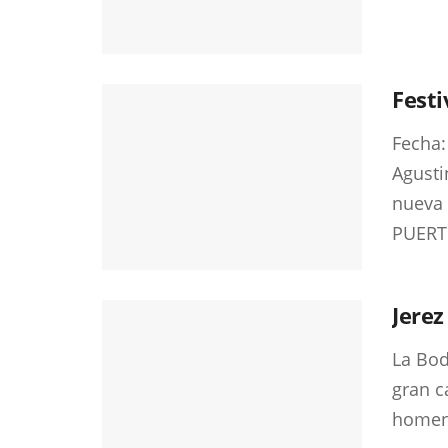
Festi
Fecha:
Agusti
nueva
PUERTO
Jerez
La Bod
gran c
homena