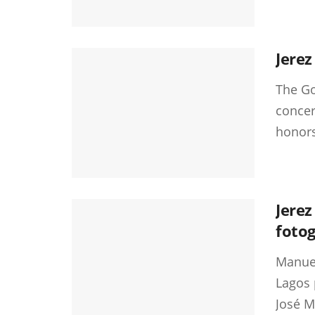
Jerez
The Go
concer
honors 
Jerez
fotog
Manuel
Lagos 
José M