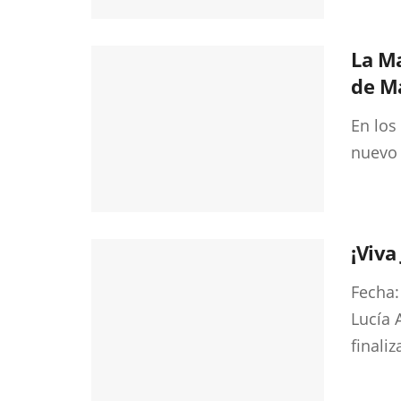
La Ma
de M
En los
nuevo 
¡Viva
Fecha:
Lucía 
finali