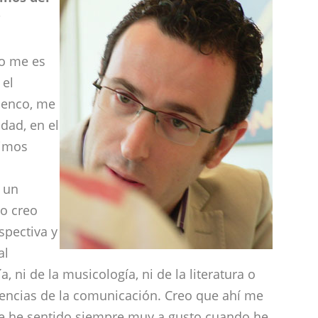
?
no me es
 el
menco, me
idad, en el
timos
 un
co creo
pectiva y
al
, ni de la musicología, ni de la literatura o
 ciencias de la comunicación. Creo que ahí me
e he sentido siempre muy a gusto cuando he