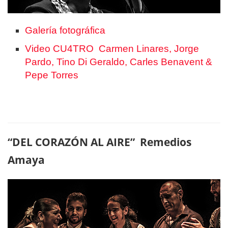
Galería fotográfica
Video CU4TRO Carmen Linares, Jorge
Pardo, Tino Di Geraldo, Carles Benavent &
Pepe Torres
“DEL CORAZÓN AL AIRE” Remedios
Amaya