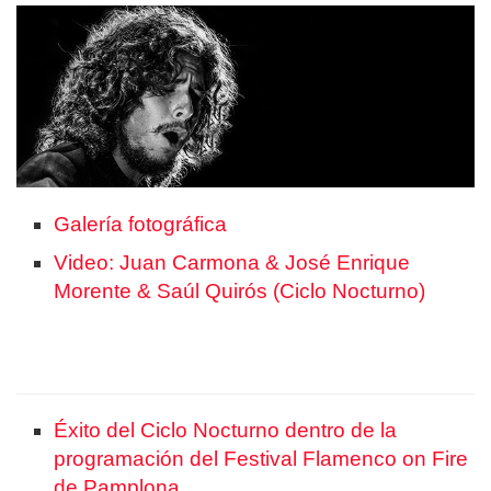
Galería fotográfica
Video: Juan Carmona & José Enrique
Morente & Saúl Quirós (Ciclo Nocturno)
Éxito del Ciclo Nocturno dentro de la
programación del Festival Flamenco on Fire
de Pamplona.