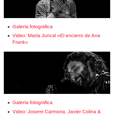
Galería fotográfica
Video: María Juncal «El encierro de Ana
Frank»
Galería fotográfica
Video: Josemi Carmona, Javier Colina &