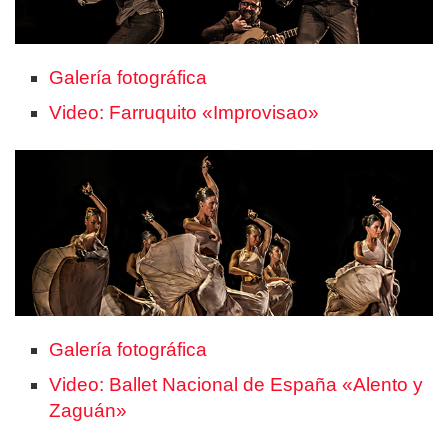
Galería fotográfica
Video: Farruquito «Improvisao»
Galería fotográfica
Video: Ballet Nacional de España «Alento y
Zaguán»