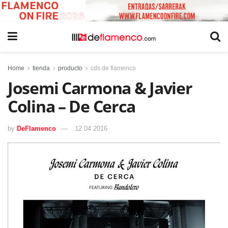
Home
tienda
producto
cds de flamenco
Josemi Carmona & Javier
Colina – De Cerca
by
DeFlamenco
12 04 2016