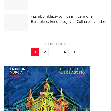
«ZambombJazz» con Josemi Carmona,
Bandolero, Enriquito, Javier Colina e invitados
PAGE 1 OF 6
1
2
…
6