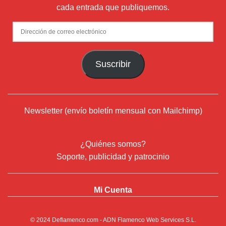
cada entrada que publiquemos.
Dirección
de
correo
Suscribir
electrónico
Newsletter (envío boletín mensual con Mailchimp)
¿Quiénes somos?
Soporte, publicidad y patrocinio
Mi Cuenta
© 2024
Deflamenco.com
- ADN Flamenco Web Services S.L.