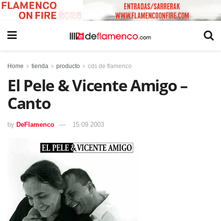
Home
tienda
producto
cds de flamenco
El Pele & Vicente Amigo –
Canto
by
DeFlamenco
15 09 2003