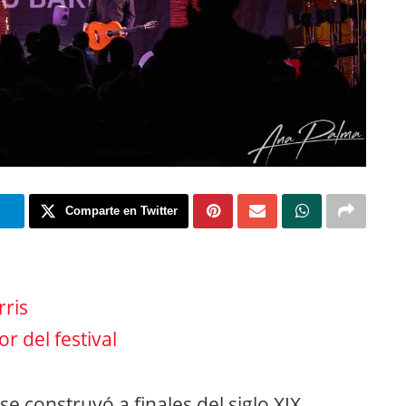
m
Comparte en Twitter
rris
r del festival
se construyó a finales del siglo XIX,