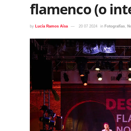
flamenco (o int
by
Lucía Ramos Aísa
20 07 2024
in
Fotografías
,
N