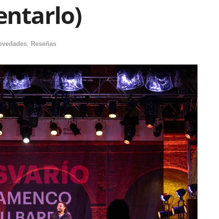
entarlo)
ovedades
,
Reseñas