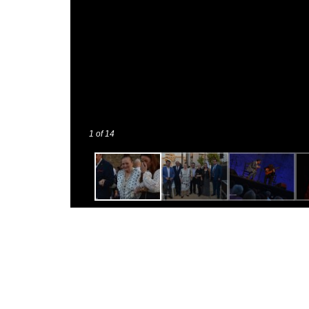
1
of 14