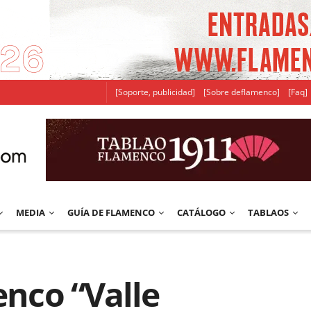
[Soporte, publicidad]
[Sobre deflamenco]
[Faq]
MEDIA
GUÍA DE FLAMENCO
CATÁLOGO
TABLAOS
enco “Valle