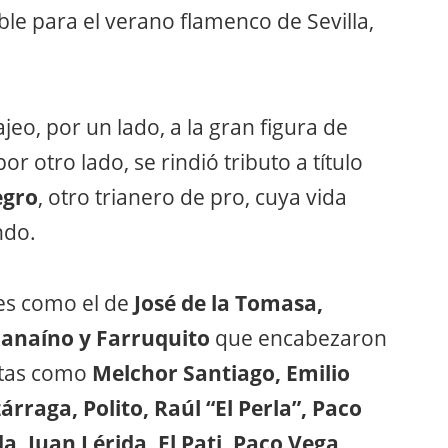
ble para el verano flamenco de Sevilla,
eo, por un lado, a la gran figura de
por otro lado, se rindió tributo a título
egro
, otro trianero de pro, cuya vida
ndo.
s como el de
José de la Tomasa,
ranaíno y Farruquito
que encabezaron
istas como
Melchor Santiago, Emilio
rraga, Polito, Raúl “El Perla”, Paco
a, Juan Lérida, El Pati, Paco Vega,