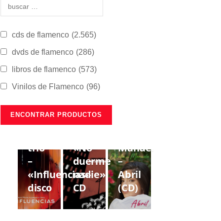
cds de flamenco
(2.565)
dvds de flamenco
(286)
libros de flamenco
(573)
Vinilos de Flamenco
(96)
CDS DE
CDS DE
CDS DE
FLAMENCO
FLAMENCO
FLAMENCO
Lorenzo
Gregorio
Estrella
Moya
Moya
de
trío
«No
Manuela
–
duerme
–
«Influencias»
nadie»
Abril
disco
CD
(CD)