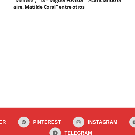
“Menese”, “13 – Miguel Poveda” “Acariciando el
aire. Matilde Coral” entre otros
ER
PINTEREST
INSTAGRAM
TELEGRAM