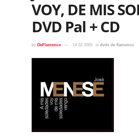
VOY, DE MIS S
DVD Pal + CD
by
DeFlamenco
14 02 2005
in
dvds de flamenco