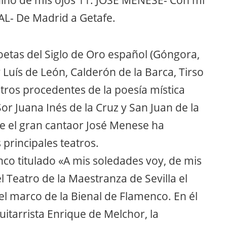
niño de mis ojos 11. JOSE MENESE- Con mi
AL- De Madrid a Getafe.
oetas del Siglo de Oro español (Góngora,
 Luís de León, Calderón de la Barca, Tirso
tros procedentes de la poesía mística
or Juana Inés de la Cruz y San Juan de la
ue el gran cantaor José Menese ha
principales teatros.
nco titulado «A mis soledades voy, de mis
 Teatro de la Maestranza de Sevilla el
l marco de la Bienal de Flamenco. En él
itarrista Enrique de Melchor, la