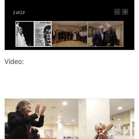
-
+
1
of 13
Video: