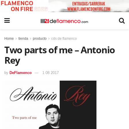
Home
tienda
producto
cds de flamenco
Two parts of me – Antonio
Rey
by
DeFlamenco
1 08 2017