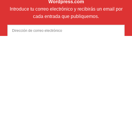
Wordpress.com
Introduce tu correo electrónico y recibirás un email por
cada entrada que publiquemos.
Dirección
de
correo
Suscribir
electrónico
Newsletter (envío boletín mensual con Mailchimp)
¿Quiénes somos?
Soporte, publicidad y patrocinio
Mi Cuenta