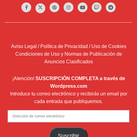
Aviso Legal / Política de Privacidad / Uso de Cookies
Condiciones de Uso y Normas de Publicación de
Anuncios Clasificados
¡Atención!
SUSCRIPCIÓN COMPLETA a través de
Wordpress.com
Introduce tu correo electrónico y recibirás un email por
cada entrada que publiquemos.
Dirección
de
correo
Suscribir
electrónico