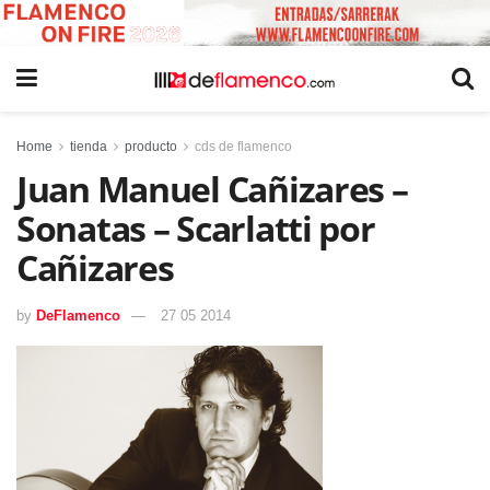
Home
tienda
producto
cds de flamenco
Juan Manuel Cañizares –
Sonatas – Scarlatti por
Cañizares
by
DeFlamenco
27 05 2014