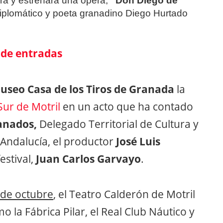
rá y estrenará una ópera,
“Don Diego de
diplomático y poeta granadino Diego Hurtado
 de entradas
useo Casa de los Tiros de Granada
la
Sur de Motril
en un acto que ha contado
anados,
Delegado Territorial de Cultura y
 Andalucía, el productor
José Luis
festival,
Juan Carlos Garvayo
.
 de octubre
, el Teatro Calderón de Motril
o la Fábrica Pilar, el Real Club Náutico y