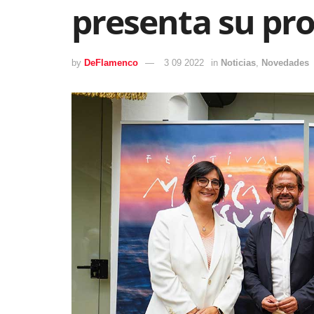
presenta su pr
by
DeFlamenco
3 09 2022
in
Noticias
,
Novedades