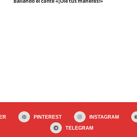
Bailando el cante «¡Ole tus maneras!»
ER
PINTEREST
INSTAGRAM
TELEGRAM