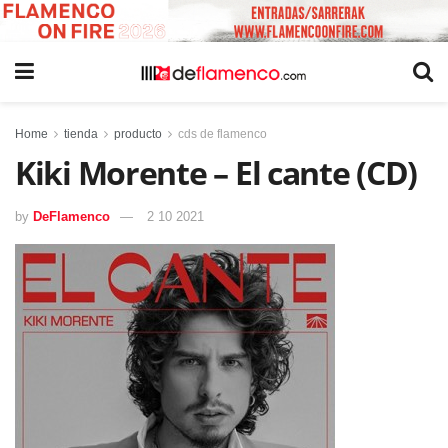
Home
tienda
producto
cds de flamenco
Kiki Morente – El cante (CD)
by
DeFlamenco
2 10 2021